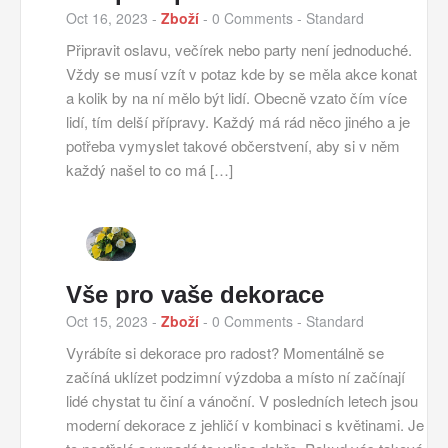
Oct 16, 2023
-
Zboží
-
0 Comments
- Standard
Připravit oslavu, večírek nebo party není jednoduché.
Vždy se musí vzít v potaz kde by se měla akce konat
a kolik by na ní mělo být lidí. Obecně vzato čím více
lidí, tím delší přípravy. Každý má rád něco jiného a je
potřeba vymyslet takové občerstvení, aby si v něm
každý našel to co má […]
Vše pro vaše dekorace
Oct 15, 2023
-
Zboží
-
0 Comments
- Standard
Vyrábíte si dekorace pro radost? Momentálně se
začíná uklízet podzimní výzdoba a místo ní začínají
lidé chystat tu činí a vánoční. V posledních letech jsou
moderní dekorace z jehličí v kombinaci s květinami. Je