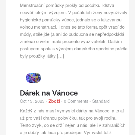
Menstruační pomůcky prošly od počátku lidstva
neuvěřitelným vývojem. V počátcích ženy nevyužívaly
hygienické pomůcky vůbec, jednalo se o takzvanou
volnou menstruaci. I dnes se tato forma opět vrací do
módy, stále jde (a ani do budoucna se nepředpokládá
změna) o velmi malé procento využivatelek. Dalším
postupem spolu s vývojem dámského spodního prádla
byly proužky látky […]
Dárek na Vánoce
Oct 13, 2023
-
Zboží
-
0 Comments
- Standard
Každý z nás musí vymyslet dárky na Vánoce, a to ať
už pro vaší drahou polovičku, tak pro svojí rodinu.
Tento zvyk, co se drží nejen u nás, ale i v zahraničích
a je dobrý tak leda pro prodejce. Vymyslet totiž