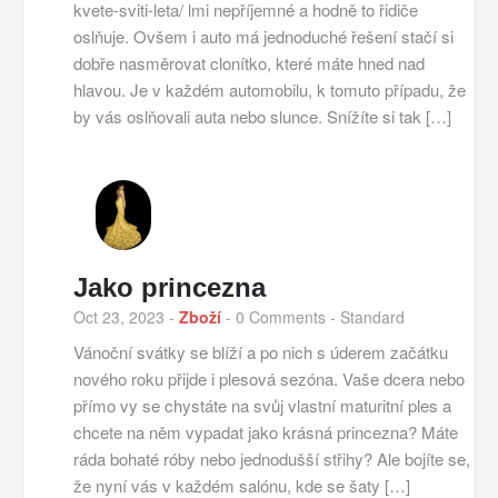
kvete-sviti-leta/ lmi nepříjemné a hodně to řidiče
oslňuje. Ovšem i auto má jednoduché řešení stačí si
dobře nasměrovat clonítko, které máte hned nad
hlavou. Je v každém automobilu, k tomuto případu, že
by vás oslňovali auta nebo slunce. Snížíte si tak […]
Jako princezna
Oct 23, 2023
-
Zboží
-
0 Comments
- Standard
Vánoční svátky se blíží a po nich s úderem začátku
nového roku přijde i plesová sezóna. Vaše dcera nebo
přímo vy se chystáte na svůj vlastní maturitní ples a
chcete na něm vypadat jako krásná princezna? Máte
ráda bohaté róby nebo jednodušší střihy? Ale bojíte se,
že nyní vás v každém salónu, kde se šaty […]