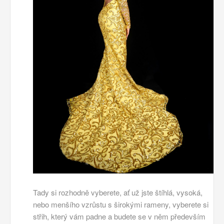
Tady si rozhodně vyberete, ať už jste štíhlá, vysoká,
nebo menšího vzrůstu s širokými rameny, vyberete si
střih, který vám padne a budete se v něm především