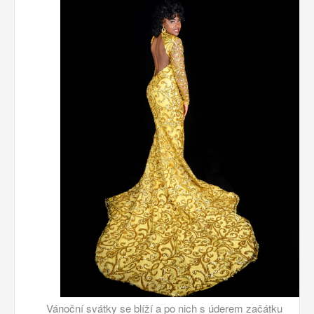
Vánoční svátky se blíží a po nich s úderem začátku