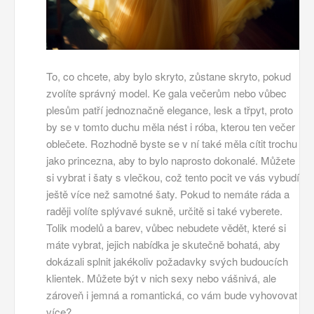
To, co chcete, aby bylo skryto, zůstane skryto, pokud
zvolíte správný model.
Ke gala večerům nebo vůbec
plesům patří jednoznačně elegance, lesk a třpyt, proto
by se v tomto duchu měla nést i róba, kterou ten večer
oblečete. Rozhodně byste se v ní také měla cítit trochu
jako princezna, aby to bylo naprosto dokonalé. Můžete
si vybrat i šaty s vlečkou, což tento pocit ve vás vybudí
ještě více než samotné šaty. Pokud to nemáte ráda a
raději volíte splývavé sukně, určitě si také vyberete.
Tolik modelů a barev, vůbec nebudete vědět, které si
máte vybrat, jejich nabídka je skutečně bohatá, aby
dokázali splnit jakékoliv požadavky svých budoucích
klientek. Můžete být v nich sexy nebo vášnivá, ale
zároveň i jemná a romantická, co vám bude vyhovovat
více?