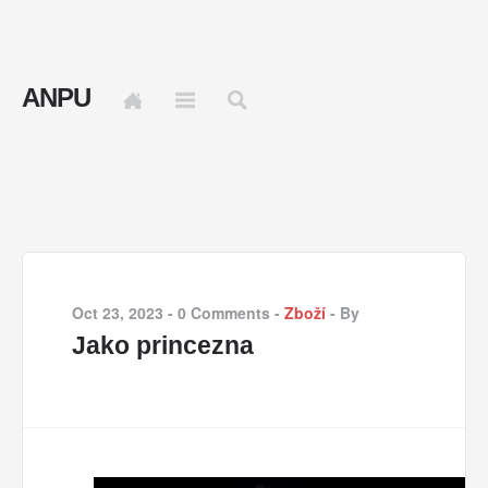
ANPU
Oct 23, 2023
-
0 Comments
-
Zboží
-
By
Jako princezna