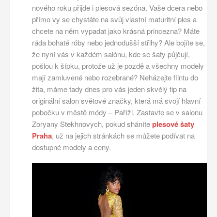
nového roku přijde i plesová sezóna. Vaše dcera nebo
přímo vy se chystáte na svůj vlastní maturitní ples a
chcete na něm vypadat jako krásná princezna? Máte
ráda bohaté róby nebo jednodušší střihy? Ale bojíte se,
že nyní vás v každém salónu, kde se šaty půjčují,
pošlou k šípku, protože už je pozdě a všechny modely
mají zamluvené nebo rozebrané? Neházejte flintu do
žita, máme tady dnes pro vás jeden skvělý tip na
originální salon světové značky, která má svojí hlavní
pobočku v městě módy – Paříži.
Zastavte se v salonu
Zoryany Stekhnovych, pokud sháníte
plesové šaty
Praha
, už na jejich stránkách se můžete podívat na
dostupné modely a ceny.