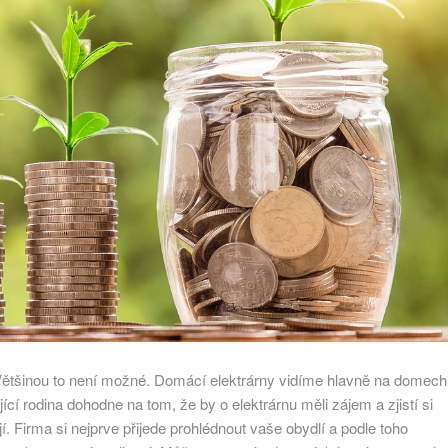
. Většinou to není možné. Domácí elektrárny vidíme hlavně na domech
ící rodina dohodne na tom, že by o elektrárnu měli zájem a zjistí si
í. Firma si nejprve přijede prohlédnout vaše obydlí a podle toho