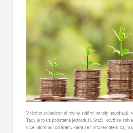
V těchto případech si rodiny solární panely nepořizují
Tady je to už podstatně jednoduší. Stačí, když se stávaj
více informací od firem, které se tímto tématem zajímaj