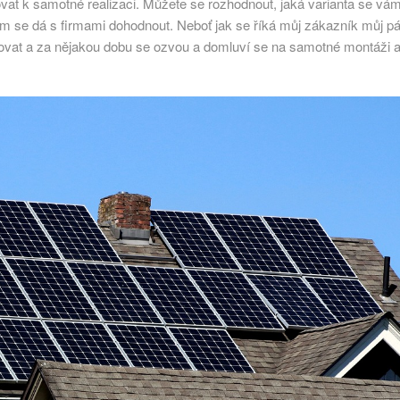
ovat k samotné realizaci. Můžete se rozhodnout, jaká varianta se vá
šem se dá s firmami dohodnout. Neboť jak se říká můj zákazník můj pá
ovat a za nějakou dobu se ozvou a domluví se na samotné montáži 