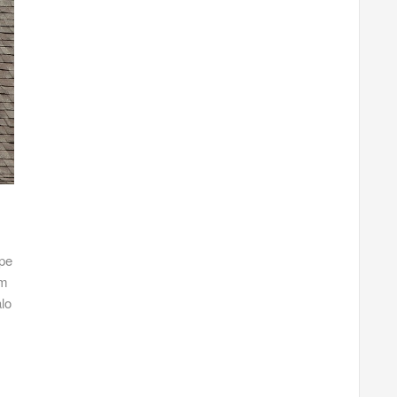
épe
ím
lo