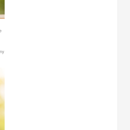
e
any