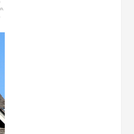
m
n.
a