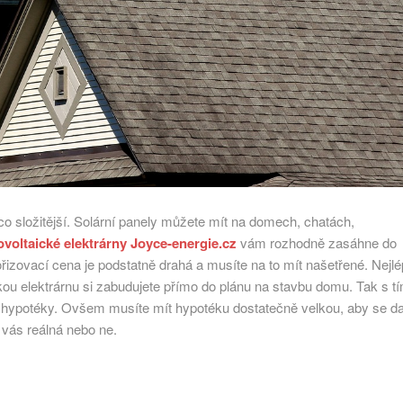
ěco složitější. Solární panely můžete mít na domech, chatách,
ovoltaické elektrárny Joyce-energie.cz
vám rozhodně zasáhne do
ořizovací cena je podstatně drahá a musíte na to mít našetřené. Nejl
kou elektrárnu si zabudujete přímo do plánu na stavbu domu. Tak s t
 z hypotéky. Ovšem musíte mít hypotéku dostatečně velkou, aby se da
o vás reálná nebo ne.