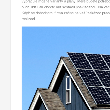
vypracuje možné varianty a plány, které budete potřeb
bude líbit i jak chcete mít sestavu poskládanou. Na v
Když se dohodnete, firma začne na vaší zakázce prac
realizaci.