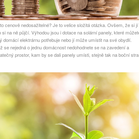
 to cenově nedosažitelné? Je to velice složitá otázka. Ovšem, že si jí
 si na ně půjčí. Výhodou jsou i dotace na solární panely, které můžet
 domácí elektrárnu potřebuje nebo jí může umístit na své obydlí.
kož se nejedná o jednu domácnost nedohodnete se na zavedení a
statečný prostor, kam by se dali panely umísti, stejně tak na boční str