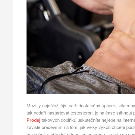
Mezi ty nejdůležitější patří dostatečný spánek, vitamín
tak nedaří nastartovat testosteron, je na čase sáhnout p
Prodej
takových doplňků uskutečníte nejlépe na interne
závislé především na tom, jak velký výkon chcete podáv
bezpečný a přírodní přísun testosteronu, a proto se ne