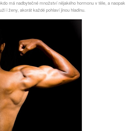
ěkdo má nadbytečné množství nějakého hormonu v těle, a naopak
i i ženy, akorát každé pohlaví jinou hladinu.