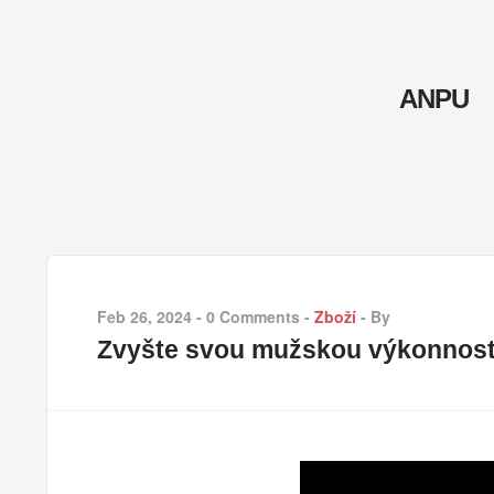
ANPU
Feb 26, 2024
-
0 Comments
-
Zboží
-
By
Zvyšte svou mužskou výkonnost