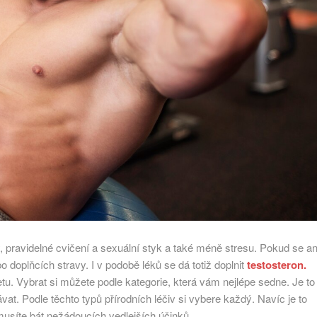
y, pravidelné cvičení a sexuální styk a také méně stresu. Pokud se an
o doplňcích stravy. I v podobě léků se dá totiž doplnit
testosteron.
tu. Vybrat si můžete podle kategorie, která vám nejlépe sedne. Je to
at. Podle těchto typů přírodních léčiv si vybere každý. Navíc je to
musíte bát nežádoucích vedlejších účinků.