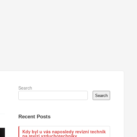
Search
Search
Recent Posts
Kdy byl u vás naposledy revizní technik
na revizi vzduchotechniky