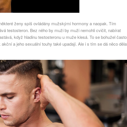
u některé ženy spíš ovládány mužskými hormony a naopak. Tím
 testosteron. Bez něho by muži by muži nemohli cvičit, nabírat
astává, když hladinu testosteronu u muže klesá. To se bohužel často
akční a jeho sexuální touhy také upadají. Ale i s tím se dá něco děla