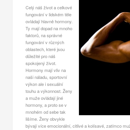
Celý náš život a celkové
fungování v lidském těle
ovládají hlavně hormony.
Ty mají dopad na mnoho
faktorů, na správné
fungování v různých
oblastech, které jsou
důležité pro náš
spokojený život.
Hormony mají vliv na
naši náladu, sportovní
výkon ale i sexuální
touhu a výkonnost. Ženy
a muže ovládají jiné
hormony, a proto se v
mnohém od sebe tak
lišíme. Ženy obvykle
bývají více emocionální, citlivé a kolísavé, zatímco mu