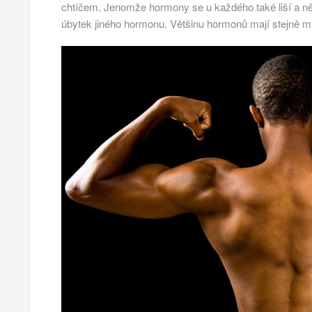
chtíčem. Jenomže hormony se u každého také liší a n
úbytek jiného hormonu. Většinu hormonů mají stejně muž