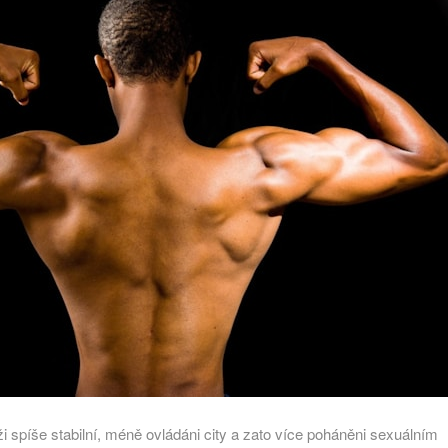
ži spíše stabilní, méně ovládáni city a zato více poháněni sexuálním