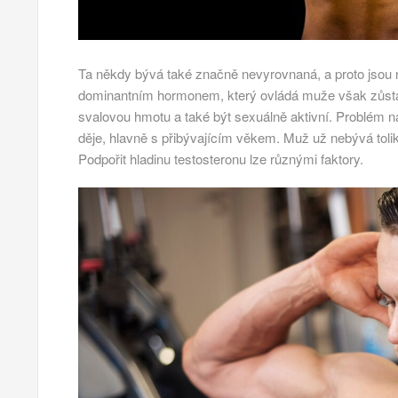
Ta někdy bývá také značně nevyrovnaná, a proto jso
dominantním hormonem, který ovládá muže však zůstává
svalovou hmotu a také být sexuálně aktivní. Problém n
děje, hlavně s přibývajícím věkem. Muž už nebývá tolik 
Podpořit hladinu testosteronu lze různými faktory.