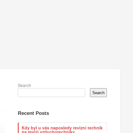
Search
Search
Recent Posts
Kdy byl u vás naposledy revizní technik
na revizi vzduchotechniky