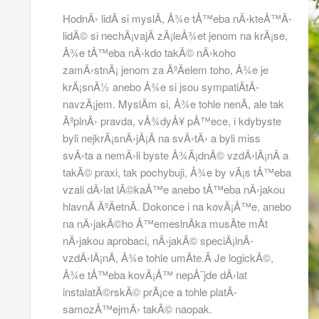
HodnÄ› lidÃ­ si myslÃ­, Å¾e tÅ™eba nÄ›kteÅ™Ã­
lidÃ© si nechÃ¡vajÃ­ zÃ¡leÅ¾et jenom na krÃ¡se,
Å¾e tÅ™eba nÄ›kdo takÃ© nÄ›koho
zamÄ›stnÃ¡ jenom za ÃºÄelem toho, Å¾e je
krÃ¡snÃ½ anebo Å¾e si jsou sympatiÄtÃ­
navzÃ¡jem. MyslÃ­m si, Å¾e tohle nenÃ­, ale tak
ÃºplnÄ› pravda, vÅ¾dyÅ¥ pÅ™ece, i kdybyste
byli nejkrÃ¡snÄ›jÅ¡Ã­ na svÄ›tÄ› a byli miss
svÄ›ta a nemÄ›li byste Å¾Ã¡dnÃ© vzdÄ›lÃ¡nÃ­ a
takÃ© praxi, tak pochybuji, Å¾e by vÃ¡s tÅ™eba
vzali dÄ›lat lÃ©kaÅ™e anebo tÅ™eba nÄ›jakou
hlavnÃ­ ÃºÄetnÃ­. Dokonce i na kovÃ¡Å™e, anebo
na nÄ›jakÃ©ho Å™emeslnÃ­ka musÃ­te mÃ­t
nÄ›jakou aprobaci, nÄ›jakÃ© speciÃ¡lnÃ­
vzdÄ›lÃ¡nÃ­, Å¾e tohle umÃ­te.Â Je logickÃ©,
Å¾e tÅ™eba kovÃ¡Å™ nepÅ¯jde dÄ›lat
instalatÃ©rskÃ© prÃ¡ce a tohle platÃ­
samozÅ™ejmÄ› takÃ© naopak.