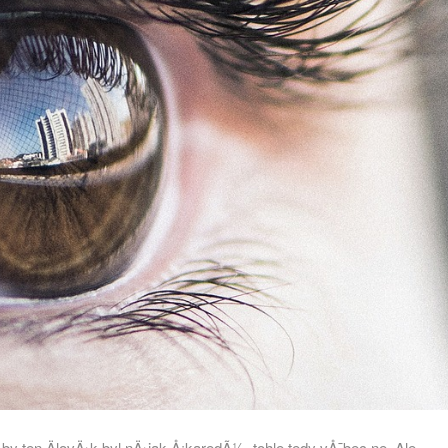
y ten ÄlovÄ›k byl nÄ›jak Å¡karedÃ½, tohle tedy vÅ¯bec ne. Ale