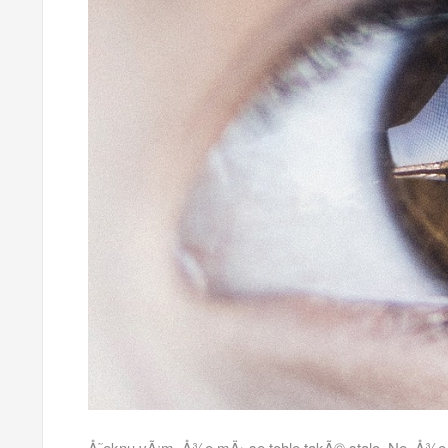
Å˜eknu vÃ¡m, Å¾e mÄ› se tohle takÃ© stalo. Ne, Å¾e b