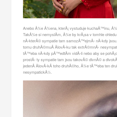
Anebo Å¾e Å¾ena, kterÃ¡ vystuduje kuchaÅ™inu, Å¾e n
TakÅ¾e si nemyslÃ­m, Å¾e by krÃ¡sa v tomhle ohle
nÄ›kterÃ© sympatie tam samozÅ™ejmÄ› nÄ›kdy jsou.
tomu druhÃ©muÂ ÄlovÄ›ku tak extrÃ©mnÄ› nesympati
tÅ™eba nÄ›kdy pÅ™edtÃ­m vidÄ›li nebo aby se pohÃ¡dal
prostÄ› ty sympatie tam jsou takovÃ© divnÃ© a divok
jedenÂ ÄlovÄ›kÂ toho druhÃ©ho, Å¾e tÅ™eba ten dru
nesympatickÃ½.