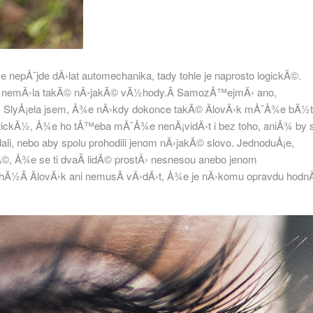
epÅ¯jde dÄ›lat automechanika, tady tohle je naprosto logickÃ©.
du nemÄ›la takÃ© nÄ›jakÃ© vÃ½hody.Â SamozÅ™ejmÄ› ano,
 SlyÅ¡ela jsem, Å¾e nÄ›kdy dokonce takÃ© ÄlovÄ›k mÅ¯Å¾e bÃ½t
ckÃ½, Å¾e ho tÅ™eba mÅ¯Å¾e nenÃ¡vidÄ›t i bez toho, aniÅ¾ by 
i, nebo aby spolu prohodili jenom nÄ›jakÃ© slovo. JednoduÅ¡e,
Ã©, Å¾e se ti dvaÂ lidÃ© prostÄ› nesnesou anebo jenom
hÃ½Â ÄlovÄ›k ani nemusÃ­ vÄ›dÄ›t, Å¾e je nÄ›komu opravdu hodn