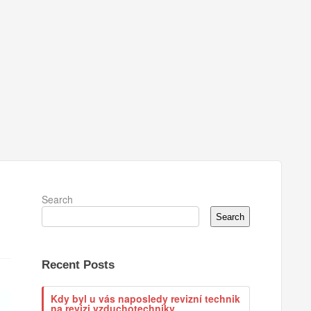
Search
Search
Recent Posts
Kdy byl u vás naposledy revizní technik
na revizi vzduchotechniky