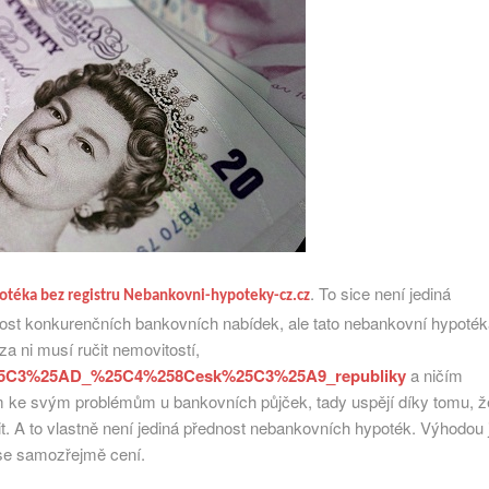
. To sice není jediná
otéka bez registru Nebankovni-hypoteky-cz.cz
i dost konkurenčních bankovních nabídek, ale tato nebankovní hypoté
a ni musí ručit nemovitostí,
ost%25C3%25AD_%25C4%258Cesk%25C3%25A9_republiky
a ničím
m ke svým problémům u bankovních půjček, tady uspějí díky tomu, ž
t.
A to vlastně není jediná přednost nebankovních hypoték. Výhodou 
to se samozřejmě cení.