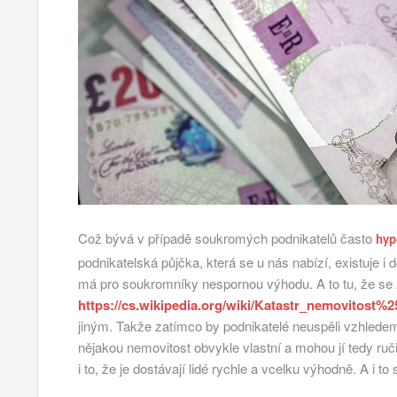
Což bývá v případě soukromých podnikatelů často
hyp
podnikatelská půjčka, která se u nás nabízí, existuje 
má pro soukromníky nespornou výhodu. A to tu, že se z
https://cs.wikipedia.org/wiki/Katastr_nemovit
jiným. Takže zatímco by podnikatelé neuspěli vzhlede
nějakou nemovitost obvykle vlastní a mohou jí tedy ruči
i to, že je dostávají lidé rychle a vcelku výhodně. A i 