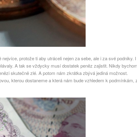
nejvíce, protože ti aby utráceli nejen za sebe, ale i za své podniky. I
ělávaly. A tak se vždycky musí dostatek peněz zajistit. Nikdy bycho
penězi skutečně zlé. A potom nám zkrátka zbývá jediná možnost.
takovou, kterou dostaneme a která nám bude vzhledem k podmínkám, 