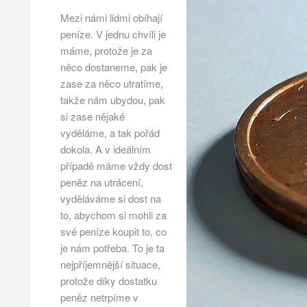
Mezi námi lidmi obíhají
peníze. V jednu chvíli je
máme, protože je za
něco dostaneme, pak je
zase za něco utratíme,
takže nám ubydou, pak
si zase nějaké
vyděláme, a tak pořád
dokola. A v ideálním
případě máme vždy dost
peněz na utrácení,
vyděláváme si dost na
to, abychom si mohli za
své peníze koupit to, co
je nám potřeba. To je ta
nejpříjemnější situace,
protože díky dostatku
peněz netrpíme v