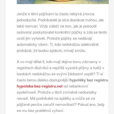
Jenže s těmi půjčkami to často nebývá zrovna
jednoduché. Podnikatelé je sice dostávat mohou, ale
také nemusí. Vždy záleží na tom, jak je posoudí
oslovený poskytovatel konkrétní půjčky a zda se tento
uvolí jim vyhovět. Protože půjčky se nedávají
automaticky všem. Ti, kdo nedokážou adekvátně
prokázat, že budou splácet, mívají smůlu.
A co mají dělat ti, kdo mají dejme tomu záznamy v
registrech dlužníků a nepříliš vysoké příjmy a tudíž v
bankách nedokážou se svými žádostmi uspět? Ti si
často berou daleko dostupnější
hypotéky bez registru
hypoteka-bez-registru.net
od nebankovní
společnosti. Protože u těch zmíněné nedostatky
nevadí. Má podnikatel na splátky a může se za
půjčené peníze zaručit nemovitostí? Pokud ano, tady
se mu bez problémů vyhoví.