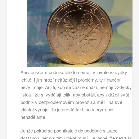
Ani soukromí podnikatelé to nemají v životě vždycky
lehké. I jim hrozí nejrůznější problémy, ty finanční
nevyjímaje. Ani ti, kdo se vážně snaží, nemají vždycky
jistotu, že si vydělají tolik, aby obstáli, aby udrželi svůj
podnik v bezproblémovém provozu a měli i na své
vlastní výdaje. To je prostě fakt, se kterým nic
nenaděláme.
Jenže pokud se podnikatelé do podobné situace
dostanou, něco s tím udělat musí. Je jasné, že nezruší