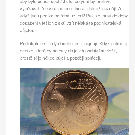
aby bylo peněz dost?
Jistě, dotyční by měli víc
vydělávat. Ale více práce přinese zisk až později. A
když jsou peníze potřeba už teď? Pak se musí do doby
dosažení větších zisků vzít nějaká ta podnikatelská
půjčka.
Podnikatelé si tedy docela často půjčují. Když potřebují
peníze, které by se daly do jejich podnikání vložit,
prostě si je někde půjčí a později splácejí.