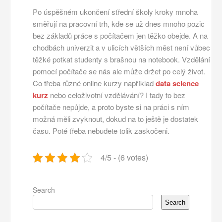
Po úspěšném ukončení střední školy kroky mnoha
směřují na pracovní trh, kde se už dnes mnoho pozic
bez základů práce s počítačem jen těžko obejde. A na
chodbách univerzit a v ulicích větších měst není vůbec
těžké potkat studenty s brašnou na notebook. Vzdělání
pomocí počítače se nás ale může držet po celý život.
Co třeba různé online kurzy například
data science
kurz
nebo celoživotní vzdělávání? I tady to bez
počítače nepůjde, a proto byste si na práci s ním
možná měli zvyknout, dokud na to ještě je dostatek
času. Poté třeba nebudete tolik zaskočeni.
4/5 - (6 votes)
Search
Search