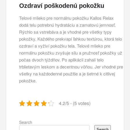
Ozdraví poškodenú pokožku
Telové mlieko pre normálnu pokožku
Kallos
Relax
dodá telu potrebnú hydratáciu a zamatovú jemnosť.
Rýchlo sa vstrebáva a je vhodné pre všetky typy
pokožky. Každého prekvapí ľahkou textúrou, ktorá telo
ozdraví a vyživí pokožku tela. Telové mlieko pre
normálnu pokožku zvyšuje silu a pružnosť pokožky už
počas dvoch týždňov. Po aplikácii zahalí telo
trblietavým leskom a decentnou vôňou. Jer vhodné pre
všetky na každodenné použitie a je šetrné k citlivej
pokožke.
4.2/5 - (5 votes)
Search
Search