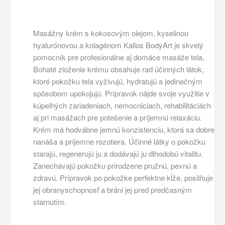
Masážny krém s kokosovým olejom, kyselinou
hyalurónovou a kolagénom Kallos BodyArt je skvelý
pomocník pre profesionálne aj domáce masáže tela.
Bohaté zloženie krému obsahuje rad účinných látok,
ktoré pokožku tela vyživujú, hydratujú a jedinečným
spôsobom upokojujú. Prípravok nájde svoje využitie v
kúpeľných zariadeniach, nemocniciach, rehabilitáciách
aj pri masážach pre potešenie a príjemnú relaxáciu.
Krém má hodvábne jemnú konzistenciu, ktorá sa dobre
nanáša a príjemne rozotiera. Účinné látky o pokožku
starajú, regenerujú ju a dodávajú ju dlhodobú vitalitu.
Zanechávajú pokožku prirodzene pružnú, pevnú a
zdravú. Prípravok po pokožke perfektne kĺže, posilňuje
jej obranyschopnosť a bráni jej pred predčasným
starnutím.