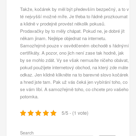
Takže, kočárek by měl být především bezpečný, a to v
té nejvyšší možné míře. Je třeba to řádně prozkoumat
a klidně v prodejně provést několik pokusů.
Prodavačky by to měly chápat. Pokud ne, je dobré jít
někam jinam. Nejlépe objednat na internetu.
Samozřejmě pouze v osvědčeném obchodě s řádnými
certifikáty. A pozor, ono jich není zase tak hodně, jak
by se mohlo zdát. Vy se však nemusíte ničeho obávat,
pokud použijete internetový obchod, na který zde máte
odkaz. Jen klidně klikněte na to barevné slovo kočárek
a hned jste tam. Pak už vás čeká jen vybírání toho, co
se vám líbí. A samozřejmě toho, co chcete pro vašeho
potomka.
5/5 - (1 vote)
Search