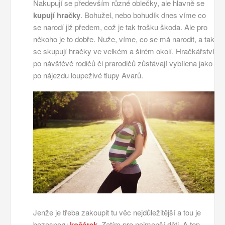
Nakupují se především různé oblečky, ale hlavně se
kupují hračky
. Bohužel, nebo bohudík dnes víme co
se narodí již předem, což je tak trošku škoda. Ale pro
někoho je to dobře. Nuže, víme, co se má narodit, a tak
se skupují hračky ve velkém a širém okolí. Hračkářství
po návštěvě rodičů či prarodičů zůstávají vybílena jako
po nájezdu loupeživé tlupy Avarů.
Jenže je třeba zakoupit tu věc nejdůležitější a tou je
bezesporu
kočárek
. Zatím pro nejmenší děti. A ten