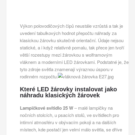
Výkon polovodičových čipů neustále vzrůstá a tak je
uvedení tabulkových hodnot přepočtu náhrady za
klasickou žárovku skutečně orientační. Údaje nejsou
statické, a i když relativně pomalu, tak přece jen tvoří
větší rozestupy mezi žárovkou s wolframovým
vláknem a moderními LED žárovkami. Podstatné je, že
tyto zdroje světla znamenají výraznou úsporu v
rodinném rozpočtu.
Které LED žárovky instalovat jako
náhradu klasických žárovek
Lampičkové svítidlo 25 W
– malé lampičky na
nočních stolcích, u psacích stolů, ve svítidlech pro
intimní atmosféru v obývacím pokoji a na dalších
místech, kde postačí jen velmi málo světla, se dříve