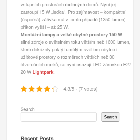
vstupních prostorách rodinných domů. Nyní jej
zastoupí 15 W „ledka“. Pro zajímavost – kompaktní
(úsporná) zářivka má v tomto případě (1250 lumen)
příkon vyšší – až 25 W.
Montážní lampy a velké obytné prostory 150 W
–
silné zdroje o světelném toku větším než 1600 lumen,
které dokázaly pokrýt umělým světlem obytné i
užitkové prostory o rozměrech větších než 30
čtverečních metrů, se nyní osazují LED žárovkou E27
20 W
Lightpark
.
4.3/5 - (7 votes)
Search
Search
Recent Posts