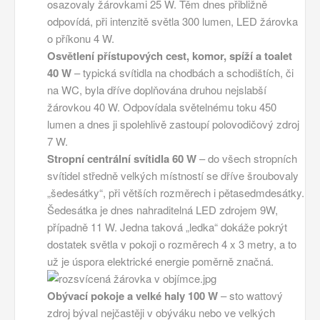
osazovaly žárovkami 25 W. Těm dnes přibližně
odpovídá, při intenzitě světla 300 lumen, LED žárovka
o příkonu 4 W.
Osvětlení přístupových cest, komor, spíží a toalet
40 W
– typická svítidla na chodbách a schodištích, či
na WC, byla dříve doplňována druhou nejslabší
žárovkou 40 W. Odpovídala světelnému toku 450
lumen a dnes ji spolehlivě zastoupí polovodičový zdroj
7 W.
Stropní centrální svítidla 60 W
– do všech stropních
svítidel středně velkých místností se dříve šroubovaly
„šedesátky“, při větších rozměrech i pětasedmdesátky.
Šedesátka je dnes nahraditelná LED zdrojem 9W,
případně 11 W. Jedna taková „ledka“ dokáže pokrýt
dostatek světla v pokoji o rozměrech 4 x 3 metry, a to
už je úspora elektrické energie poměrně značná.
Obývací pokoje a velké haly 100 W
– sto wattový
zdroj býval nejčastěji v obýváku nebo ve velkých